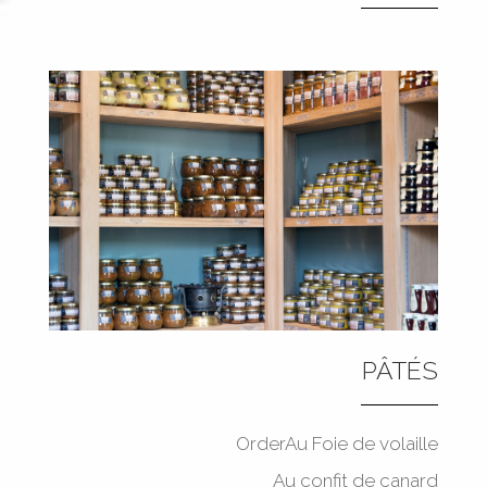
PÂTÉS
OrderAu Foie de volaille
Au confit de canard